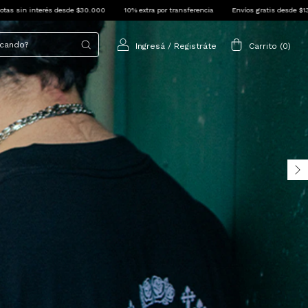
10% extra por transferencia
Envíos gratis desde $130.000
3 cuotas sin interés d
Ingresá
/
Registráte
Carrito
(
0
)