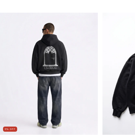
5
%
OFF