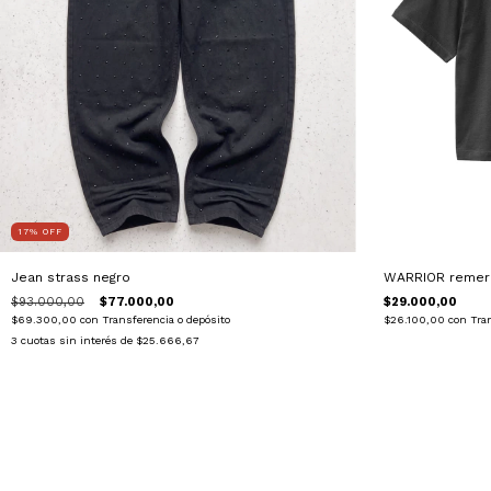
17
%
OFF
Jean strass negro
WARRIOR remera
$93.000,00
$77.000,00
$29.000,00
$69.300,00
con
Transferencia o depósito
$26.100,00
con
Tra
3
cuotas sin interés de
$25.666,67