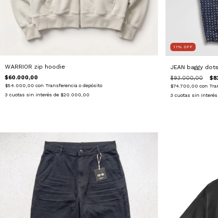
11
%
OFF
WARRIOR zip hoodie
JEAN baggy dot
$60.000,00
$93.000,00
$8
$54.000,00
con
Transferencia o depósito
$74.700,00
con
Tra
3
cuotas sin interés de
$20.000,00
3
cuotas sin interé