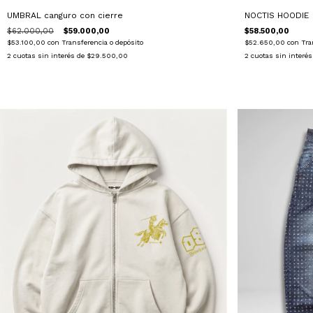
UMBRAL canguro con cierre
NOCTIS HOODIE
$62.000,00
$59.000,00
$58.500,00
$53.100,00
con
Transferencia o depósito
$52.650,00
con
Tra
2
cuotas sin interés de
$29.500,00
2
cuotas sin interé