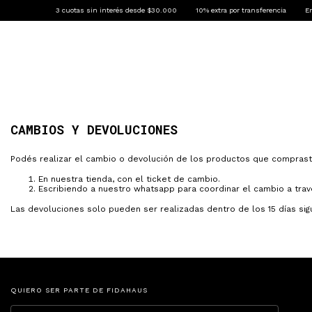
3 cuotas sin interés desde $30.000
10% extra por transferencia
Envío
FIDA BASICS
REMERAS
HOODIES
ZIP HOODIES
CA
CAMBIOS Y DEVOLUCIONES
Podés realizar el cambio o devolución de los productos que comprast
En nuestra tienda, con el ticket de cambio.
Escribiendo a nuestro whatsapp para coordinar el cambio a trave
Las devoluciones solo pueden ser realizadas dentro de los 15 días sig
QUIERO SER PARTE DE FIDAHAUS