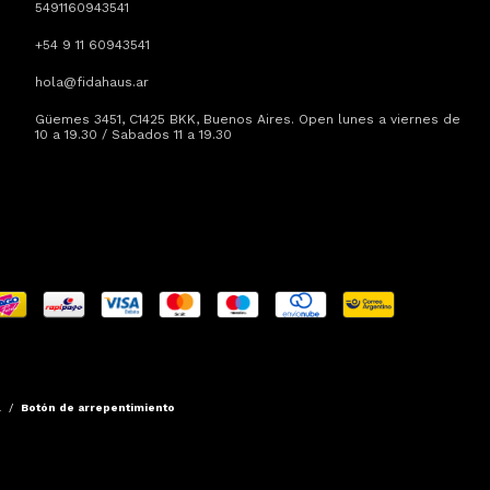
5491160943541
+54 9 11 60943541
hola@fidahaus.ar
Güemes 3451, C1425 BKK, Buenos Aires. Open lunes a viernes de
10 a 19.30 / Sabados 11 a 19.30
.
/
Botón de arrepentimiento