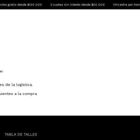
s gratis desde $130.000
3 cuotas sin interés desde $30.000
10% extra por transf
MPERAS
PANTS
CAMBIOS Y DEVOLUCIONES
e:
s de la logística.
uientes a la compra
TABLA DE TALLES