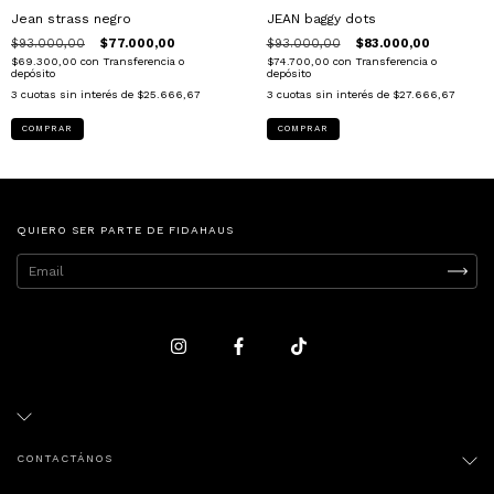
Jean strass negro
JEAN baggy dots
$93.000,00
$77.000,00
$93.000,00
$83.000,00
$69.300,00
con
Transferencia o
$74.700,00
con
Transferencia o
depósito
depósito
3
cuotas sin interés de
$25.666,67
3
cuotas sin interés de
$27.666,67
COMPRAR
COMPRAR
QUIERO SER PARTE DE FIDAHAUS
CONTACTÁNOS