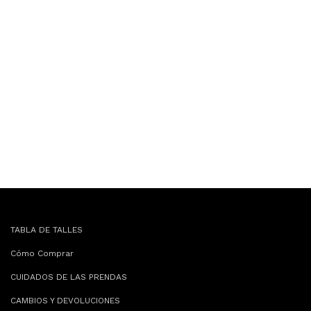
TABLA DE TALLES
Cómo Comprar
CUIDADOS DE LAS PRENDAS
CAMBIOS Y DEVOLUCIONES