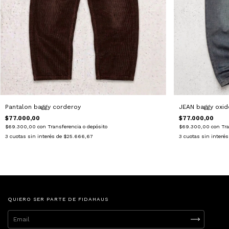
Pantalon baggy corderoy
JEAN baggy oxid
$77.000,00
$77.000,00
$69.300,00
con
Transferencia o depósito
$69.300,00
con
Tra
3
cuotas sin interés de
$25.666,67
3
cuotas sin interé
QUIERO SER PARTE DE FIDAHAUS