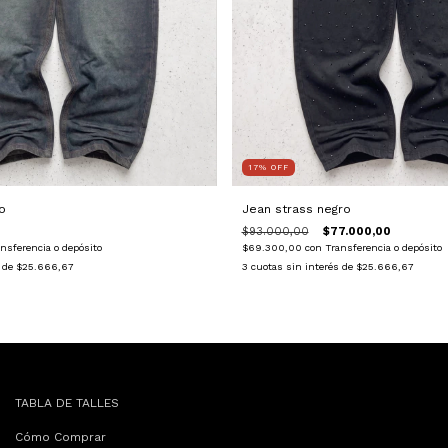
17
%
OFF
o
Jean strass negro
$93.000,00
$77.000,00
nsferencia o depósito
$69.300,00
con
Transferencia o depósito
s de
$25.666,67
3
cuotas sin interés de
$25.666,67
TABLA DE TALLES
Cómo Comprar