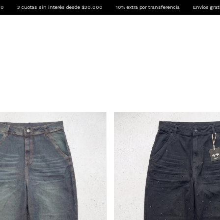
 interés desde $30.000
10% extra por transferencia
Envíos gratis desde $130.000
MPERAS
PANTS
CAMBIOS Y DEVOLUCIONES