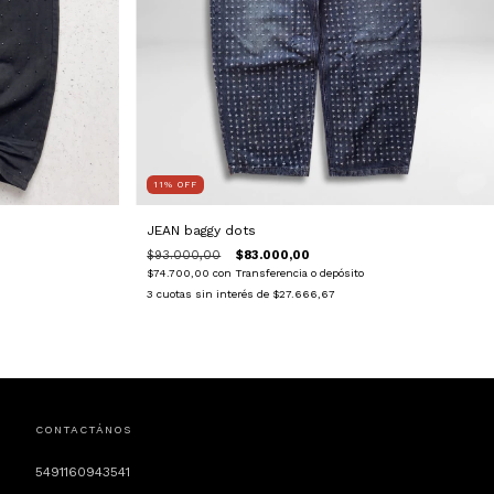
11
%
OFF
JEAN baggy dots
$93.000,00
$83.000,00
$74.700,00
con
Transferencia o depósito
3
cuotas sin interés de
$27.666,67
CONTACTÁNOS
5491160943541